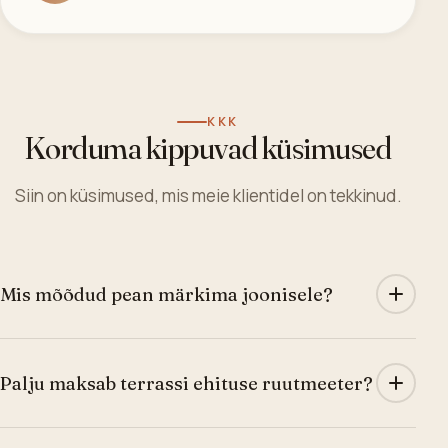
KKK
Korduma kippuvad küsimused
Siin on küsimused, mis meie klientidel on tekkinud.
Mis mõõdud pean märkima joonisele?
Kõige parem on märkida tulevase terrassi laius ja pikkus
ning see, kui palju on ruumi maapinnast kuni kõrguseni,
Palju maksab terrassi ehituse ruutmeeter?
kuhu soovid terrassi tasapinna. Mõõdud võivad olla
meetrites või sentimeetrites – peaasi, et need oleksid
Terrassi ehituse ruutmeeter algab 110 €/m² üle 30-