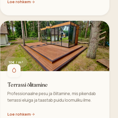
Loe rohkem
10€ / m²
Terrassi õlitamine
Professionaalne pesu ja õlitamine, mis pikendab
terrassi eluiga ja taastab puidu loomuliku ilme.
Loe rohkem