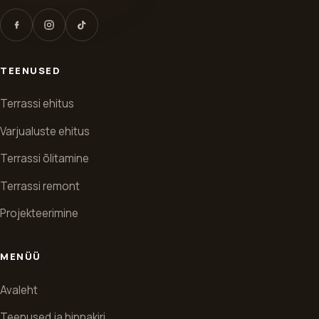
Teeme sinu
unistuste terrassi
teoks
Saada meile mõõdud ja paar pilti asukohast
– ülejäänu on meie mure. Hinnapakkumine
jõuab sinuni nädala jooksul.
Küsi hinnapakkumist
Proovi kalkulaatorit