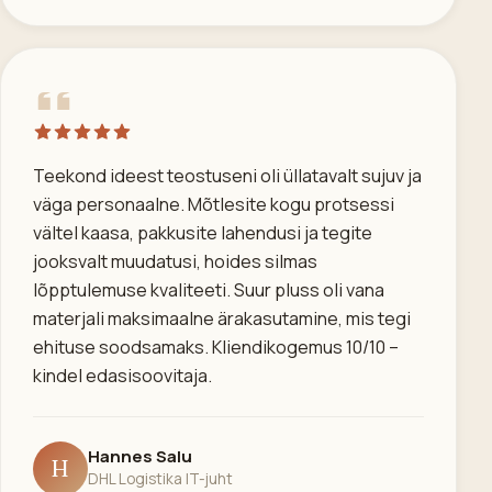
Teekond ideest teostuseni oli üllatavalt sujuv ja
väga personaalne. Mõtlesite kogu protsessi
vältel kaasa, pakkusite lahendusi ja tegite
jooksvalt muudatusi, hoides silmas
lõpptulemuse kvaliteeti. Suur pluss oli vana
materjali maksimaalne ärakasutamine, mis tegi
ehituse soodsamaks. Kliendikogemus 10/10 –
kindel edasisoovitaja.
Hannes Salu
H
DHL Logistika IT-juht