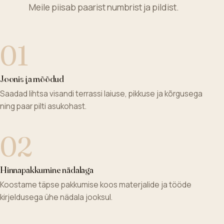
Meile piisab paarist numbrist ja pildist.
01
Joonis ja mõõdud
Saadad lihtsa visandi terrassi laiuse, pikkuse ja kõrgusega
ning paar pilti asukohast.
02
Hinnapakkumine nädalaga
Koostame täpse pakkumise koos materjalide ja tööde
kirjeldusega ühe nädala jooksul.