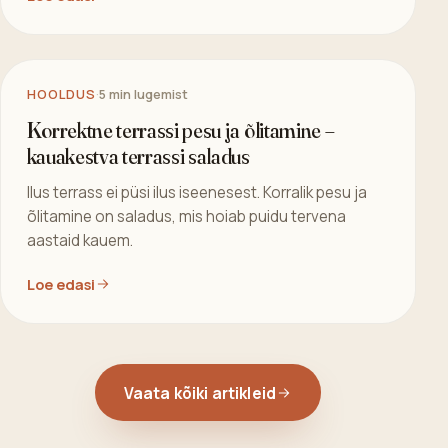
NÕUANDED
·
5 min lugemist
Kas terrassi karkassi teipimine on vajalik
või pigem kahjulik?
Karkassiteibi ümber liigub palju müüte. Vaatame
põhjalikult, millal teip aitab ja millal see võib hoopis
vastupidist teha.