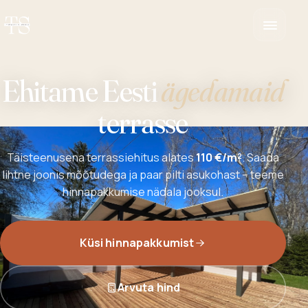
Ehitame Eesti
ägedamaid
terrasse
Täisteenusena terrassiehitus alates
110 €/m²
. Saada
lihtne joonis mõõtudega ja paar pilti asukohast – teeme
hinnapakkumise nädala jooksul.
Küsi hinnapakkumist
Arvuta hind