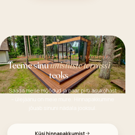
Loe edasi
HOOLDUS
·
5 min lugemist
Korrektne terrassi pesu ja õlitamine –
kauakestva terrassi saladus
Ilus terrass ei püsi ilus iseenesest. Korralik pesu ja