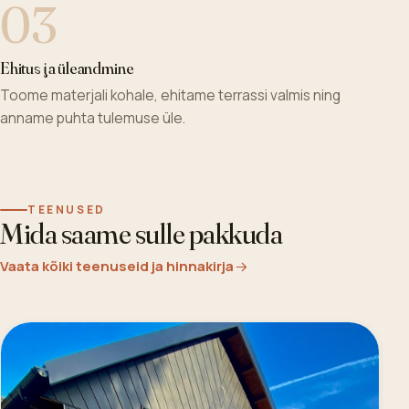
03
Ehitus ja üleandmine
Toome materjali kohale, ehitame terrassi valmis ning
anname puhta tulemuse üle.
TEENUSED
Mida saame sulle pakkuda
Vaata kõiki teenuseid ja hinnakirja