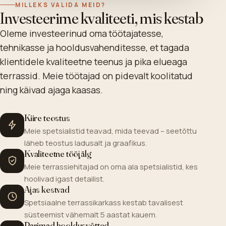
MILLEKS VALIDA MEID?
Investeerime kvaliteeti, mis kestab
Oleme investeerinud oma töötajatesse,
tehnikasse ja hooldusvahenditesse, et tagada
klientidele kvaliteetne teenus ja pika elueaga
terrassid. Meie töötajad on pidevalt koolitatud
ning käivad ajaga kaasas.
Kiire teostus
Meie spetsialistid teavad, mida teevad – seetõttu
läheb teostus ladusalt ja graafikus.
Kvaliteetne tööjälg
Meie terrassiehitajad on oma ala spetsialistid, kes
hoolivad igast detailist.
Ajas kestvad
Spetsiaalne terrassikarkass kestab tavalisest
süsteemist vähemalt 5 aastat kauem.
Parimad hooldusvõtted