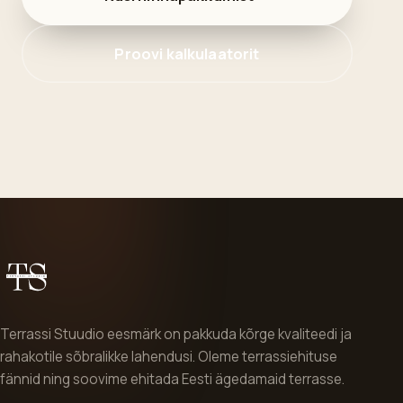
õlitamine on saladus, mis hoiab puidu tervena
aastaid kauem.
Loe edasi
Vaata kõiki artikleid
KÕIK ALGAB ESIMESEST SAMMUST