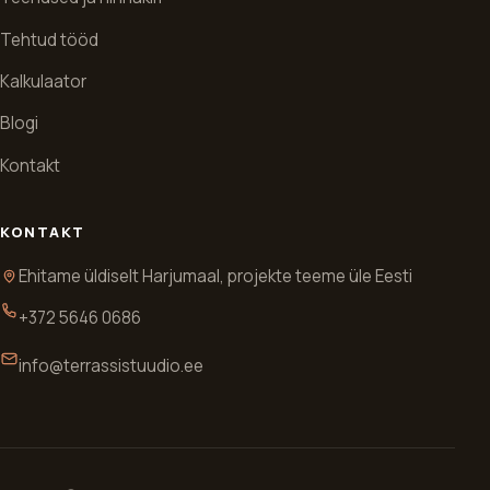
Terrassi Stuudio eesmärk on pakkuda kõrge kvaliteedi ja
rahakotile sõbralikke lahendusi. Oleme terrassiehituse
fännid ning soovime ehitada Eesti ägedamaid terrasse.
TEENUSED
Terrassi ehitus
Varjualuste ehitus