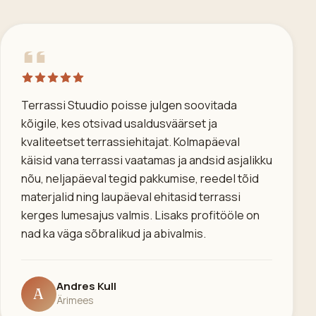
Terrassi Stuudio poisse julgen soovitada
kõigile, kes otsivad usaldusväärset ja
kvaliteetset terrassiehitajat. Kolmapäeval
käisid vana terrassi vaatamas ja andsid asjalikku
nõu, neljapäeval tegid pakkumise, reedel tõid
materjalid ning laupäeval ehitasid terrassi
kerges lumesajus valmis. Lisaks profitööle on
nad ka väga sõbralikud ja abivalmis.
Andres Kull
A
Ärimees