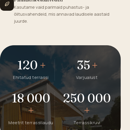
Kasutame vaid parimaid puhastus- ja
õlitusvahendeid, mis annavad laudisele aastaid
juurde.
120
+
35
+
Ehitatud terrassi
Varjualust
18 000
250 000
+
+
Meetrit terrassilaudu
Terrassikruvi