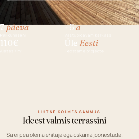
7
päeva
+5
a
Pakkumiseni
Vastupidavam karkass
110€
Üle
Eesti
Alates / m²
Teostame projekte
LIHTNE KOLMES SAMMUS
Ideest valmis terrassini
Sa ei pea olema ehitaja ega oskama joonestada.