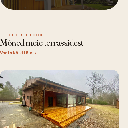
TEHTUD TÖÖD
Mõned meie terrassidest
Vaata kõiki töid